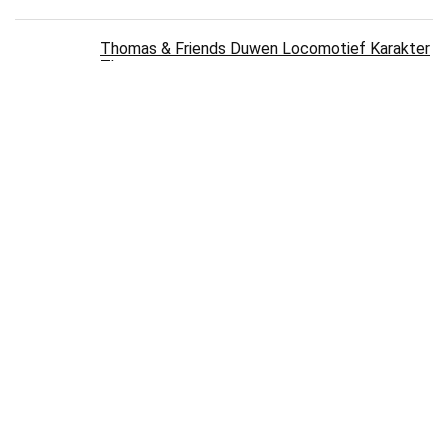
Thomas & Friends Duwen Locomotief Karakter
Thomas
€
10.50
Houten Kersttrein, Kerstmis Houten Mini
Speelgoed Trein Ornamenten, Kinderen
Verjaardagscadeaus, Trein Decor Voor…
€
10.99
Over ons
Hollandrailindustry.nl is een moderne alles-in-één prijsvergelijkings- en
beoordelingswebsite die de beste deals biedt die beschikbaar zijn