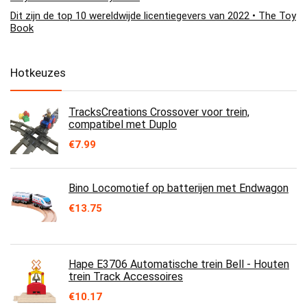
Dit zijn de top 10 wereldwijde licentiegevers van 2022 • The Toy
Book
Hotkeuzes
TracksCreations Crossover voor trein,
compatibel met Duplo
€
7.99
Bino Locomotief op batterijen met Endwagon
€
13.75
Hape E3706 Automatische trein Bell - Houten
trein Track Accessoires
€
10.17