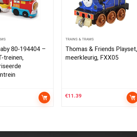
AMS
TRAINS & TRAMS
aby 80-194404 –
Thomas & Friends Playset
-treinen,
meerkleurig, FXX05
iseerde
ntrein
€
11.39