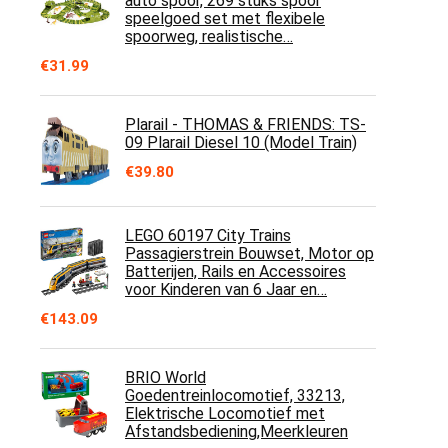
auto spoor, 269 stuks spoor
speelgoed set met flexibele
spoorweg, realistische…
€
31.99
Plarail - THOMAS & FRIENDS: TS-
09 Plarail Diesel 10 (Model Train)
€
39.80
LEGO 60197 City Trains
Passagierstrein Bouwset, Motor op
Batterijen, Rails en Accessoires
voor Kinderen van 6 Jaar en…
€
143.09
BRIO World
Goedentreinlocomotief, 33213,
Elektrische Locomotief met
Afstandsbediening,Meerkleuren