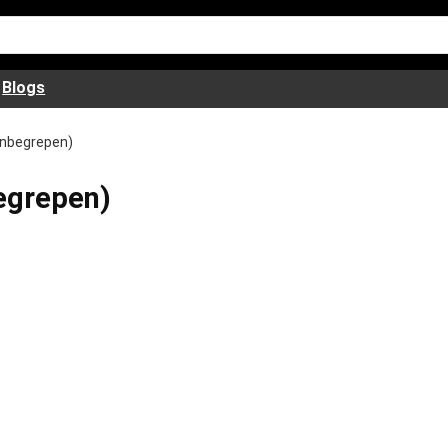
Blogs
 (inbegrepen)
begrepen)