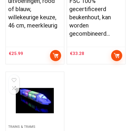
uitvoeringen, rood
FSC 100%
of blauw,
gecertificeerd
willekeurige keuze,
beukenhout, kan
46 cm, meerkleurig
worden
gecombineerd…
€
25.99
€
33.28
TRAINS & TRAMS