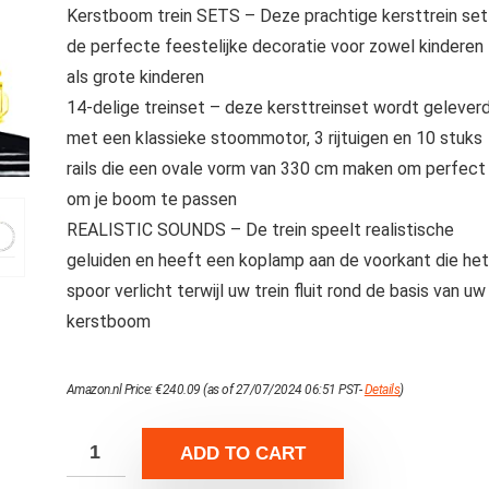
Kerstboom trein SETS – Deze prachtige kersttrein set 
de perfecte feestelijke decoratie voor zowel kinderen
als grote kinderen
14-delige treinset – deze kersttreinset wordt gelever
met een klassieke stoommotor, 3 rijtuigen en 10 stuks
rails die een ovale vorm van 330 cm maken om perfect
om je boom te passen
REALISTIC SOUNDS – De trein speelt realistische
geluiden en heeft een koplamp aan de voorkant die het
spoor verlicht terwijl uw trein fluit rond de basis van uw
kerstboom
Amazon.nl Price:
€
240.09
(as of 27/07/2024 06:51 PST-
Details
)
ADD TO CART