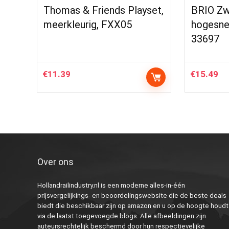
Thomas & Friends Playset,
BRIO Zw
meerkleurig, FXX05
hogesnel
33697
€
11.39
€
15.49
Over ons
Hollandrailindustry.nl is een moderne alles-in-één
prijsvergelijkings- en beoordelingswebsite die de beste deals
biedt die beschikbaar zijn op amazon en u op de hoogte houdt
via de laatst toegevoegde blogs. Alle afbeeldingen zijn
auteursrechtelijk beschermd door hun respectievelijke