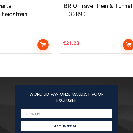
arte
BRIO Travel trein & Tunnel
heidstrein –
– 33890
€
21.28
WORD LID VAN ONZE MAILLIJST VOOR
EXCLUSIEF