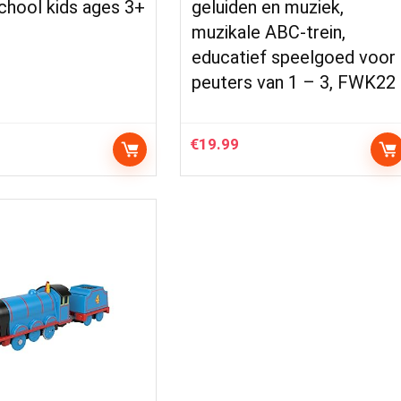
chool kids ages 3+
geluiden en muziek,
muzikale ABC-trein,
educatief speelgoed voor
peuters van 1 – 3, FWK22
€
19.99