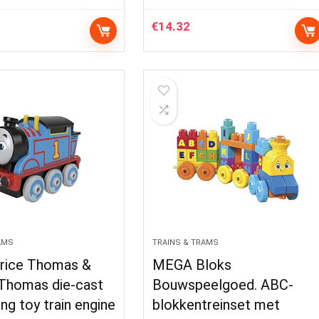
€
14.32
AMS
TRAINS & TRAMS
Price Thomas &
MEGA Bloks
 Thomas die-cast
Bouwspeelgoed. ABC-
ng toy train engine
blokkentreinset met