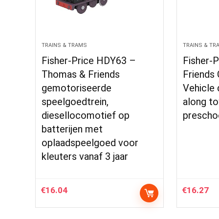
TRAINS & TRAMS
TRAINS & TR
Fisher-Price HDY63 –
Fisher-
Thomas & Friends
Friends 
gemotoriseerde
Vehicle 
speelgoedtrein,
along toy
diesellocomotief op
preschoo
batterijen met
oplaadspeelgoed voor
kleuters vanaf 3 jaar
€
16.04
€
16.27