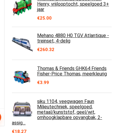
Henry, vrijlooptocht, speelgoed 3+
jaar
€
25.00
Mehano 4880 H0 TGV Atlantique -
treinset, 4-delig
€
260.32
Thomas & Friends GHK64 Friends
Fisher-Price Thomas, meerkleurig
€
3.99
siku 1104, veegwagen Faun
Milieutechniek, speelgoed,
metaal/kunststof, geel/wit,
omhoogklapbare opvangbak, 2-
assig…
€
18.27