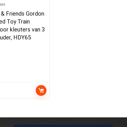
AMS
& Friends Gordon
ed Toy Train
oor kleuters van 3
ouder, HDY65