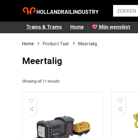
Trains & Trams
Home
Mijn wenslijst
Home
Product Taal:
‎Meertalig
‎Meertalig
Showing all 11 results