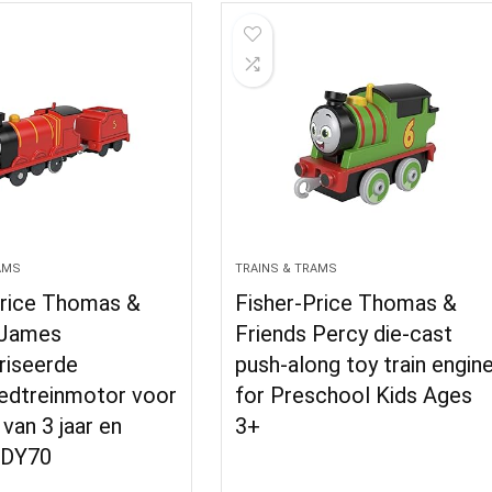
AMS
TRAINS & TRAMS
Price Thomas &
Fisher-Price Thomas &
 James
Friends Percy die-cast
iseerde
push-along toy train engin
edtreinmotor voor
for Preschool Kids Ages
 van 3 jaar en
3+
HDY70