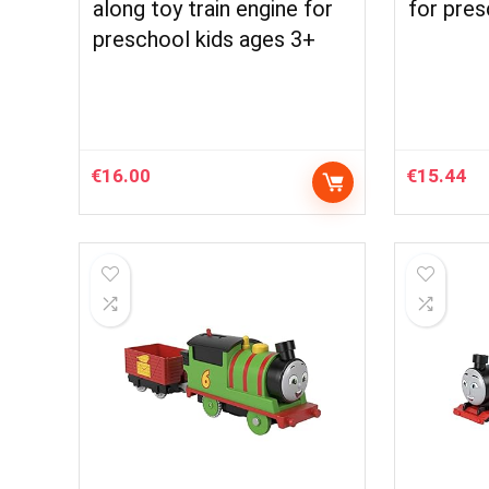
along toy train engine for
for pres
preschool kids ages 3+
€
16.00
€
15.44