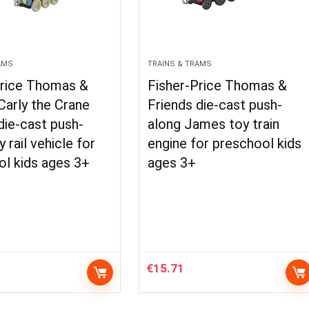
AMS
TRAINS & TRAMS
Price Thomas &
Fisher-Price Thomas &
Carly the Crane
Friends die-cast push-
die-cast push-
along James toy train
 rail vehicle for
engine for preschool kids
l kids ages 3+
ages 3+
€
15.71