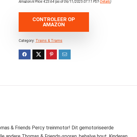
Amazon.nl Price:
€
23.64
(as of 06/11/2025 07:11 PST-
Details
)
CONTROLEER OP
AMAZON
Category:
Trains & Trams
homas & Friends Percy treinmotor! Dit gemotoriseerde
alle andere Thomas & Friends-sporen, behalve hout. Kinderen