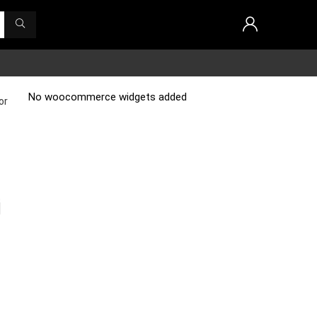
No woocommerce widgets added
or
j