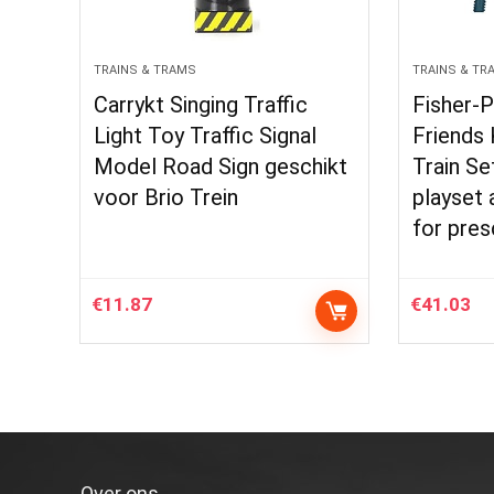
TRAINS & TRAMS
TRAINS & TR
Carrykt Singing Traffic
Fisher-
Light Toy Traffic Signal
Friends 
Model Road Sign geschikt
Train Se
voor Brio Trein
playset 
for pre
€
11.87
€
41.03
Over ons