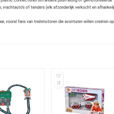
 plastic connectoren om andere push-along of gemotoriseerde
vrachtauto’s of tenders (elk afzonderlijk verkocht en afhankeli
aar, vooral fans van treinmotoren die avonturen willen creëren op