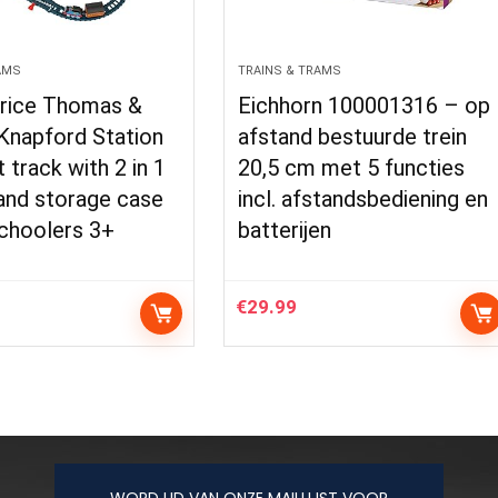
AMS
TRAINS & TRAMS
Price Thomas &
Eichhorn 100001316 – op
Knapford Station
afstand bestuurde trein
t track with 2 in 1
20,5 cm met 5 functies
and storage case
incl. afstandsbediening en
schoolers 3+
batterijen
€
29.99