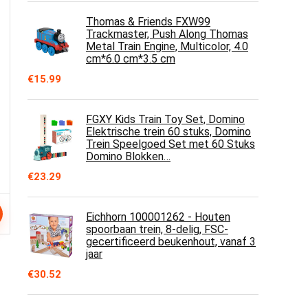
Thomas & Friends FXW99
Trackmaster, Push Along Thomas
Metal Train Engine, Multicolor, 4.0
cm*6.0 cm*3.5 cm
€
15.99
FGXY Kids Train Toy Set, Domino
Elektrische trein 60 stuks, Domino
Trein Speelgoed Set met 60 Stuks
Domino Blokken…
€
23.29
Eichhorn 100001262 - Houten
spoorbaan trein, 8-delig, FSC-
gecertificeerd beukenhout, vanaf 3
jaar
€
30.52