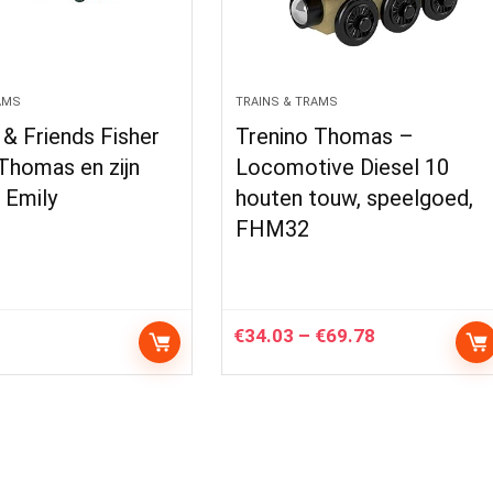
AMS
TRAINS & TRAMS
& Friends Fisher
Trenino Thomas –
Thomas en zijn
Locomotive Diesel 10
 Emily
houten touw, speelgoed,
FHM32
Price
€
34.03
–
€
69.78
range:
€34.03
through
€69.78