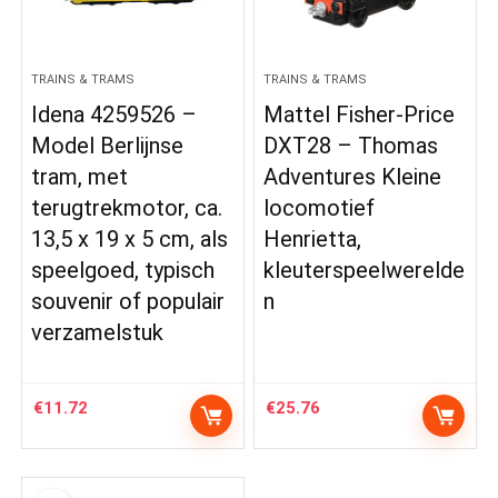
TRAINS & TRAMS
TRAINS & TRAMS
Idena 4259526 –
Mattel Fisher-Price
Model Berlijnse
DXT28 – Thomas
tram, met
Adventures Kleine
terugtrekmotor, ca.
locomotief
13,5 x 19 x 5 cm, als
Henrietta,
speelgoed, typisch
kleuterspeelwerelde
souvenir of populair
n
verzamelstuk
€
11.72
€
25.76