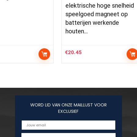
elektrische hoge snelheid
speelgoed magneet op
batterijen werkende
houten…
€
20.45
WORD LID VAN ONZE MAILLIJST VOOR
EXCLUSIEF