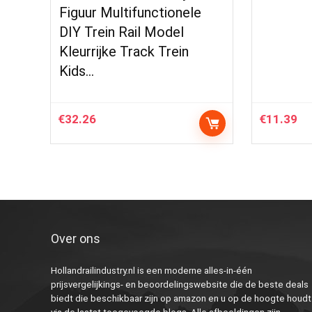
Figuur Multifunctionele
DIY Trein Rail Model
Kleurrijke Track Trein
Kids…
€
32.26
€
11.39
Over ons
Hollandrailindustry.nl is een moderne alles-in-één
prijsvergelijkings- en beoordelingswebsite die de beste deals
biedt die beschikbaar zijn op amazon en u op de hoogte houdt