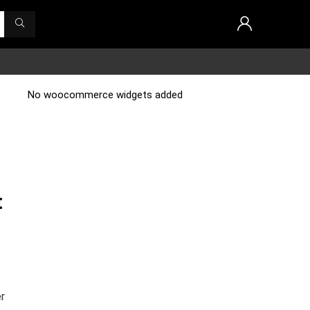
No woocommerce widgets added
n
t
r