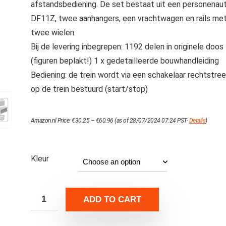
afstandsbediening. De set bestaat uit een personenau
DF11Z, twee aanhangers, een vrachtwagen en rails me
twee wielen.
Bij de levering inbegrepen: 1192 delen in originele doos
(figuren beplakt!) 1 x gedetailleerde bouwhandleiding
Bediening: de trein wordt via een schakelaar rechtstre
op de trein bestuurd (start/stop)
Price
Amazon.nl Price:
€
30.25
–
€
60.96
(as of 28/07/2024 07:24 PST-
Details
)
range:
€30.25
through
€60.96
Kleur
ADD TO CART