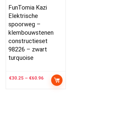
FunTomia Kazi
Elektrische
spoorweg –
klembouwstenen
constructieset
98226 – zwart
turquoise
Price
€
30.25
–
€
60.96
range:
€30.25
through
€60.96