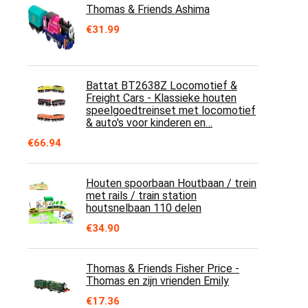
Thomas & Friends Ashima
€
31.99
Battat BT2638Z Locomotief &
Freight Cars - Klassieke houten
speelgoedtreinset met locomotief
& auto's voor kinderen en…
€
66.94
Houten spoorbaan Houtbaan / trein
met rails / train station
houtsnelbaan 110 delen
€
34.90
Thomas & Friends Fisher Price -
Thomas en zijn vrienden Emily
€
17.36