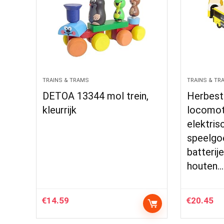
TRAINS & TRAMS
TRAINS & TR
DETOA 13344 mol trein,
Herbest
kleurrijk
locomoti
elektris
speelgo
batterij
houten…
€
14.59
€
20.45