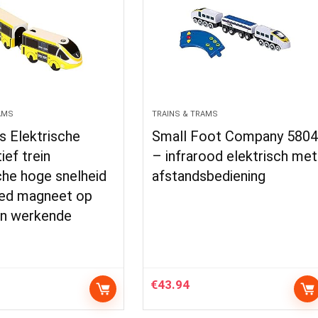
AMS
TRAINS & TRAMS
s Elektrische
Small Foot Company 580
ef trein
– infrarood elektrisch met
che hoge snelheid
afstandsbediening
ed magneet op
en werkende
€
43.94