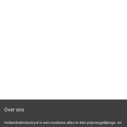
Over ons
Hollandrailindustry.nl is een moderne alles-in-één prijsvergelijkings- en