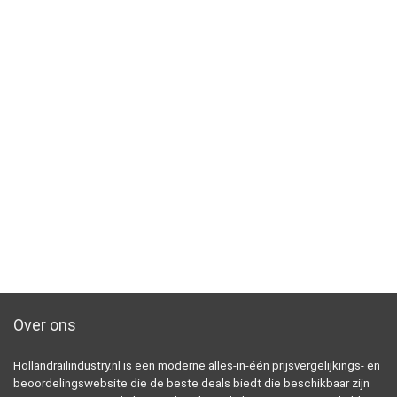
Over ons
Hollandrailindustry.nl is een moderne alles-in-één prijsvergelijkings- en
beoordelingswebsite die de beste deals biedt die beschikbaar zijn