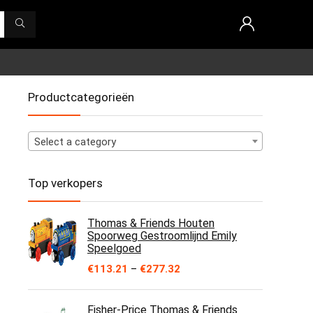
Productcategorieën
Select a category
Top verkopers
Thomas & Friends Houten
Spoorweg Gestroomlijnd Emily
Speelgoed
Price
€
113.21
–
€
277.32
range:
€113.21
through
Fisher-Price Thomas & Friends