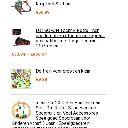
€277.32
Knapford Station
€
56.99
LOTSOFUN Technik Retro Trein
goederentrein stoomtrein Express
compatibel met Lego Technic -
1173 delen
Price
€
50.74
–
€
950.54
range:
€50.74
through
De trein voor groot en klein
€950.54
€
9.99
messefix 20 Delen Houten Trein
Set - 1m Rails - Spoorweg met
Spoorrails en Veel Accessoires -
Speelgoed Spoorbaan voor
Kinderen vanaf 3 Jaar - Speelgoedtrein