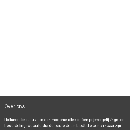
Over ons
Hollandrailindustry.nl is een moderne alles-in-één prijsvergelijkings- en
beoordelingswebsite die de beste deals biedt die beschikbaar zijn