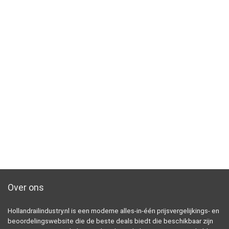
Over ons
Hollandrailindustry.nl is een moderne alles-in-één prijsvergelijkings- en
beoordelingswebsite die de beste deals biedt die beschikbaar zijn