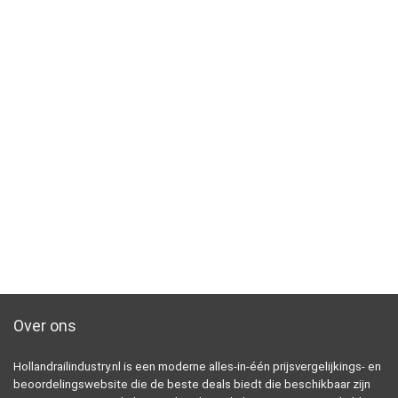
Over ons
Hollandrailindustry.nl is een moderne alles-in-één prijsvergelijkings- en
beoordelingswebsite die de beste deals biedt die beschikbaar zijn