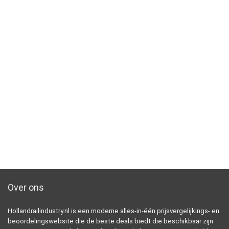
Over ons
Hollandrailindustry.nl is een moderne alles-in-één prijsvergelijkings- en
beoordelingswebsite die de beste deals biedt die beschikbaar zijn