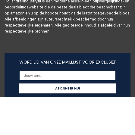
Hollandrailindustry.nl is een moderne alles-in-één prijsvergelijkings- en
beoordelingswebsite die de beste deals biedt die beschikbaar zijn
op amazon en u op de hoogte houdt via de laatst toegevoegde blogs.
Alle afbeeldingen zijn auteursrechtelijk beschermd door hun
respectievelijke eigenaren. Alle geciteerde inhoud is afgeleid van hun
respectievelijke bronnen.
WORD LID VAN ONZE MAILLIJST VOOR EXCLUSIEF
Snelle links
Home