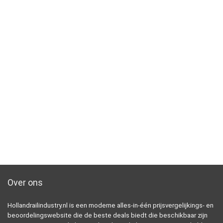
Over ons
Hollandrailindustry.nl is een moderne alles-in-één prijsvergelijkings- en
beoordelingswebsite die de beste deals biedt die beschikbaar zijn