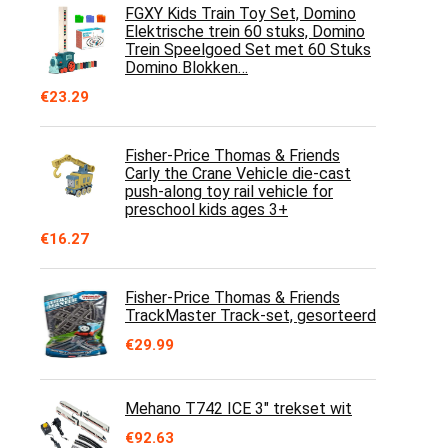
FGXY Kids Train Toy Set, Domino
Elektrische trein 60 stuks, Domino
Trein Speelgoed Set met 60 Stuks
Domino Blokken…
€
23.29
Fisher-Price Thomas & Friends
Carly the Crane Vehicle die-cast
push-along toy rail vehicle for
preschool kids ages 3+
€
16.27
Fisher-Price Thomas & Friends
TrackMaster Track-set, gesorteerd
€
29.99
Mehano T742 ICE 3" trekset wit
€
92.63