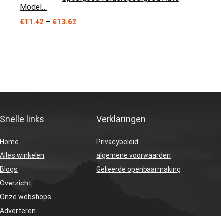
Model…
Price
€
11.42
–
€
13.62
range:
€11.42
through
€13.62
Snelle links
Verklaringen
Home
Privacybeleid
Alles winkelen
algemene voorwaarden
Blogs
Gelieerde openbaarmaking
Overzicht
Onze webshops
Adverteren