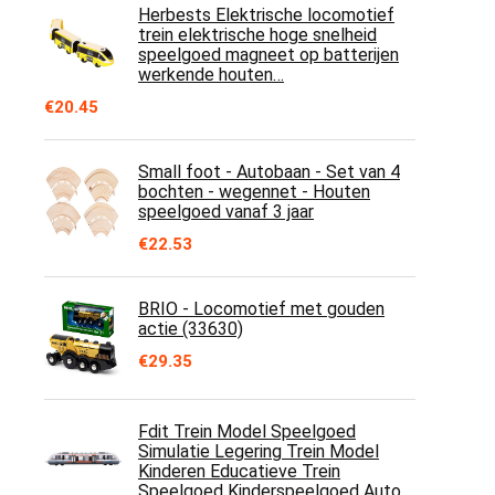
Herbests Elektrische locomotief
trein elektrische hoge snelheid
speelgoed magneet op batterijen
werkende houten…
€
20.45
Small foot - Autobaan - Set van 4
bochten - wegennet - Houten
speelgoed vanaf 3 jaar
€
22.53
BRIO - Locomotief met gouden
actie (33630)
€
29.35
Fdit Trein Model Speelgoed
Simulatie Legering Trein Model
Kinderen Educatieve Trein
Speelgoed Kinderspeelgoed Auto