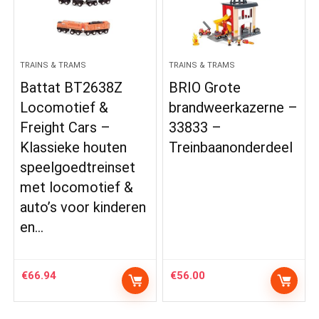
TRAINS & TRAMS
TRAINS & TRAMS
Battat BT2638Z
BRIO Grote
Locomotief &
brandweerkazerne –
Freight Cars –
33833 –
Klassieke houten
Treinbaanonderdeel
speelgoedtreinset
met locomotief &
auto’s voor kinderen
en…
€
66.94
€
56.00