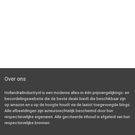
Over ons
Hollandrailindustry.nl is een moderne alles-in-één prijsvergelijkings- en
beoordelingswebsite die de beste deals biedt die beschikbaar zijn
op amazon en u op de hoogte houdt via de laatst toegevoegde blogs.
Alle afbeeldingen zijn auteursrechtelijk beschermd door hun
respectievelijke eigenaren. Alle geciteerde inhoud is afgeleid van hun
respectievelijke bronnen.