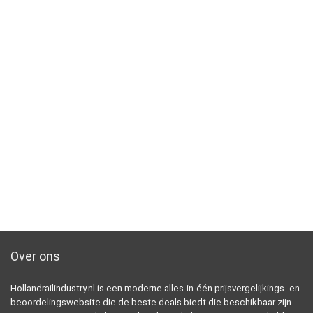
Over ons
Hollandrailindustry.nl is een moderne alles-in-één prijsvergelijkings- en
beoordelingswebsite die de beste deals biedt die beschikbaar zijn