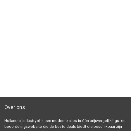
Over ons
Hollandrailindustry.nl is een moderne alles-in-één prijsvergelijkings- en
beoordelingswebsite die de beste deals biedt die beschikbaar zijn