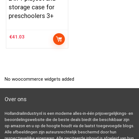
storage case for
preschoolers 3+
€
41.03
No woocommerce widgets added
Over ons
Hollandrailindustry.nl is een moderne alles-in-één prijsvergelijkings- en
beoordelingswebsite die de beste deals biedt die beschikbaar zijn
op amazon en u op de hoogte houdt via de laatst toegevoegde blogs.
Alle afbeeldingen zijn auteursrechtelijk beschermd door hun
respectievelijke eigenaren. Alle geciteerde inhoud is afgeleid van hun