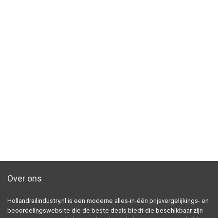
Over ons
Hollandrailindustry.nl is een moderne alles-in-één prijsvergelijkings- en
beoordelingswebsite die de beste deals biedt die beschikbaar zijn