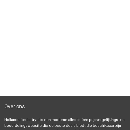
Over ons
Hollandrailindustry.nl is een moderne alles-in-één prijsvergelijkings- en
beoordelingswebsite die de beste deals biedt die beschikbaar zijn