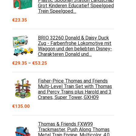
Plastic Spoorlijn Station Landschap
Grot Kinderen Educatief Speelgoed
Trein Speelgoed…
€
23.35
BRIO 32260 Donald & Daisy Duck
Zug - Farbenfrohe Lokomotive mit
Waggon und den beliebten Disney-
Charakteren Donald und…
Price
€
29.35
–
€
53.25
range:
€29.35
through
Fisher-Price Thomas and Friends
€53.25
Multi-Level Train Set with Thomas
and Percy Trains plus Harold and 3
Cranes, Super Tower, GXH09
€
135.00
Thomas & Friends FXW99
Trackmaster, Push Along Thomas
Metal Train Engine, Multicolor, 4.0