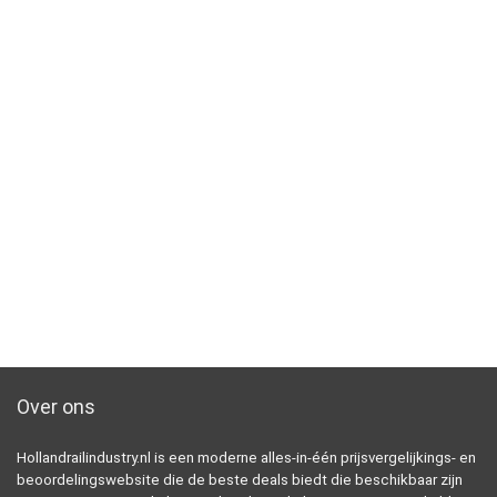
Over ons
Hollandrailindustry.nl is een moderne alles-in-één prijsvergelijkings- en
beoordelingswebsite die de beste deals biedt die beschikbaar zijn