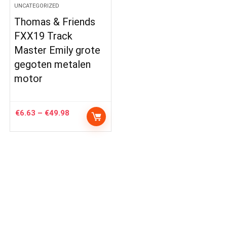
UNCATEGORIZED
Thomas & Friends
FXX19 Track
Master Emily grote
gegoten metalen
motor
Price
€
6.63
–
€
49.98
range:
€6.63
through
€49.98