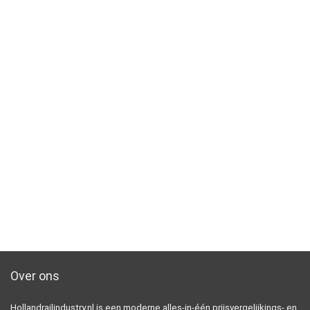
Over ons
Hollandrailindustry.nl is een moderne alles-in-één prijsvergelijkings- en