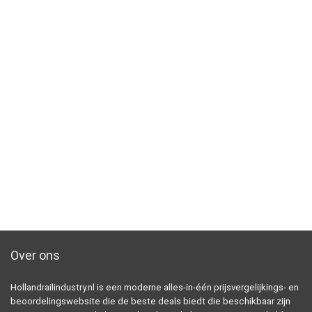
Over ons
Hollandrailindustry.nl is een moderne alles-in-één prijsvergelijkings- en
beoordelingswebsite die de beste deals biedt die beschikbaar zijn