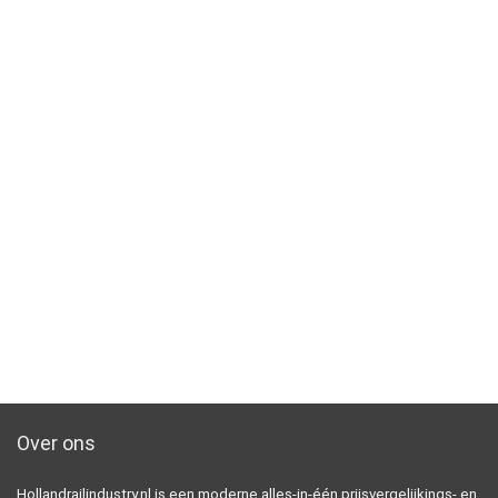
Over ons
Hollandrailindustry.nl is een moderne alles-in-één prijsvergelijkings- en