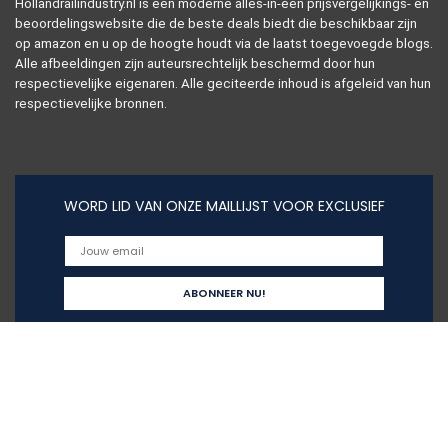
Hollandrailindustry.nl is een moderne alles-in-één prijsvergelijkings- en
beoordelingswebsite die de beste deals biedt die beschikbaar zijn
op amazon en u op de hoogte houdt via de laatst toegevoegde blogs.
Alle afbeeldingen zijn auteursrechtelijk beschermd door hun
respectievelijke eigenaren. Alle geciteerde inhoud is afgeleid van hun
respectievelijke bronnen.
WORD LID VAN ONZE MAILLIJST VOOR EXCLUSIEF
Snelle links
Home