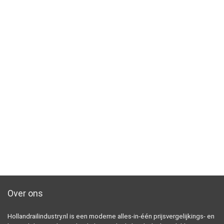
Over ons
Hollandrailindustry.nl is een moderne alles-in-één prijsvergelijkings- en