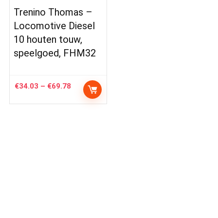
Trenino Thomas –
Locomotive Diesel
10 houten touw,
speelgoed, FHM32
Price
€
34.03
–
€
69.78
range:
€34.03
through
€69.78