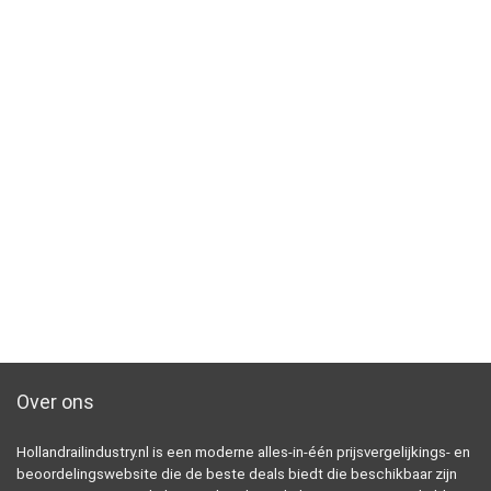
Over ons
Hollandrailindustry.nl is een moderne alles-in-één prijsvergelijkings- en
beoordelingswebsite die de beste deals biedt die beschikbaar zijn