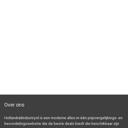
Over ons
Hollandrailindustry.nl is een moderne alles-in-één prijsvergelijkings- en
beoordelingswebsite die de beste deals biedt die beschikbaar zijn