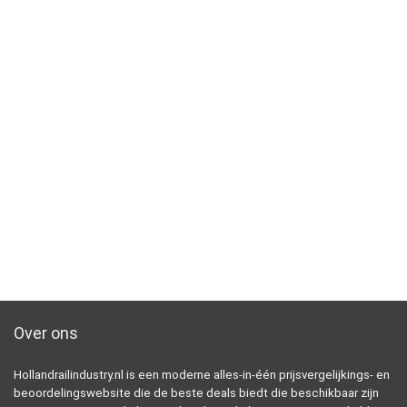
Over ons
Hollandrailindustry.nl is een moderne alles-in-één prijsvergelijkings- en
beoordelingswebsite die de beste deals biedt die beschikbaar zijn