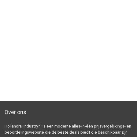
Over ons
Hollandrailindustry.nl is een moderne alles-in-één prijsvergelijkings- en
beoordelingswebsite die de beste deals biedt die beschikbaar zijn