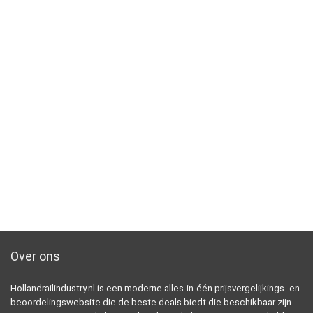
Over ons
Hollandrailindustry.nl is een moderne alles-in-één prijsvergelijkings- en
beoordelingswebsite die de beste deals biedt die beschikbaar zijn