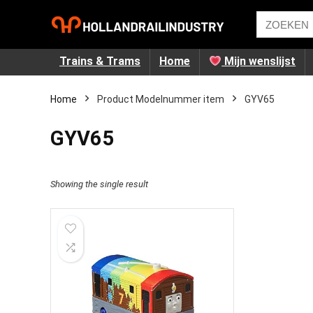
Trains & Trams
Home
Mijn wenslijst
Home
Product Modelnummer item
‎GYV65
‎GYV65
Showing the single result