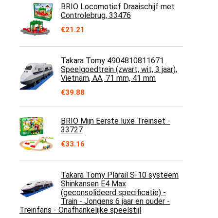
BRIO Locomotief Draaischijf met
Controlebrug, 33476
€
21.21
Takara Tomy 4904810811671
Speelgoedtrein (zwart, wit, 3 jaar),
Vietnam, AA, 71 mm, 41 mm
€
39.88
BRIO Mijn Eerste luxe Treinset -
33727
€
33.16
Takara Tomy Plarail S-10 systeem
Shinkansen E4 Max
(geconsolideerd specificatie) -
Train - Jongens 6 jaar en ouder -
Treinfans - Onafhankelijke speelstijl