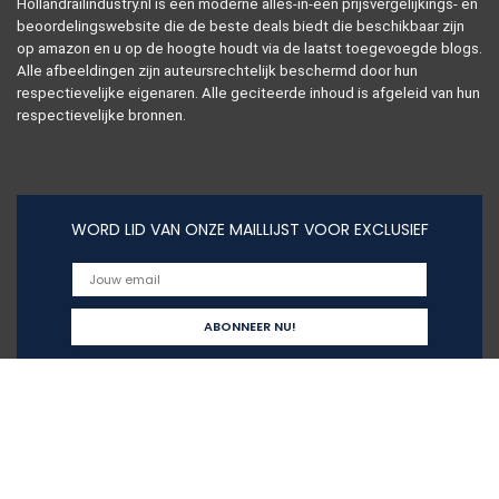
Hollandrailindustry.nl is een moderne alles-in-één prijsvergelijkings- en
beoordelingswebsite die de beste deals biedt die beschikbaar zijn
op amazon en u op de hoogte houdt via de laatst toegevoegde blogs.
Alle afbeeldingen zijn auteursrechtelijk beschermd door hun
respectievelijke eigenaren. Alle geciteerde inhoud is afgeleid van hun
respectievelijke bronnen.
WORD LID VAN ONZE MAILLIJST VOOR EXCLUSIEF
Snelle links
Home