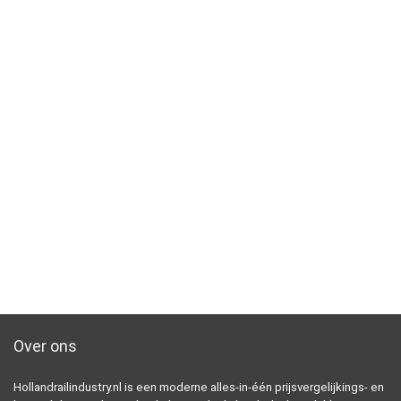
Over ons
Hollandrailindustry.nl is een moderne alles-in-één prijsvergelijkings- en