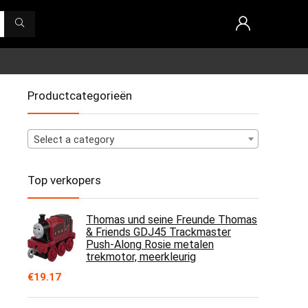
Productcategorieën
Select a category
Top verkopers
Thomas und seine Freunde Thomas
& Friends GDJ45 Trackmaster
Push-Along Rosie metalen
trekmotor, meerkleurig
€
19.17