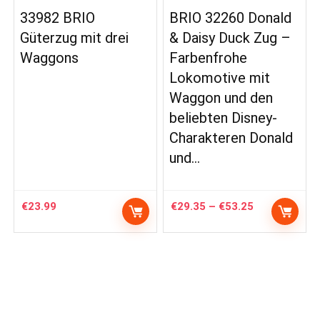
33982 BRIO
BRIO 32260 Donald
Güterzug mit drei
& Daisy Duck Zug –
Waggons
Farbenfrohe
Lokomotive mit
Waggon und den
beliebten Disney-
Charakteren Donald
und…
Price
€
23.99
€
29.35
–
€
53.25
range:
€29.35
through
€53.25