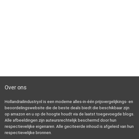
Over ons
Hollandrailindustry.nl is een moderne alles-in-één prijsvergelijkings- en
beoordelingswebsite die de beste deals biedt die beschikbaar zijn
op amazon en u op de hoogte houdt via de laatst toegevoegde blogs.
Alle afbeeldingen zijn auteursrechtelijk beschermd door hun
respectievelijke eigenaren. Alle geciteerde inhoud is afgeleid van hun
respectievelijke bronnen.