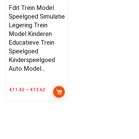
Fdit Trein Model
Speelgoed Simulatie
Legering Trein
Model Kinderen
Educatieve Trein
Speelgoed
Kinderspeelgoed
Auto Model…
Price
€
11.42
–
€
13.62
range:
€11.42
through
€13.62